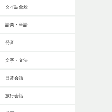
タイ語全般
語彙・単語
発音
文字・文法
日常会話
旅行会話