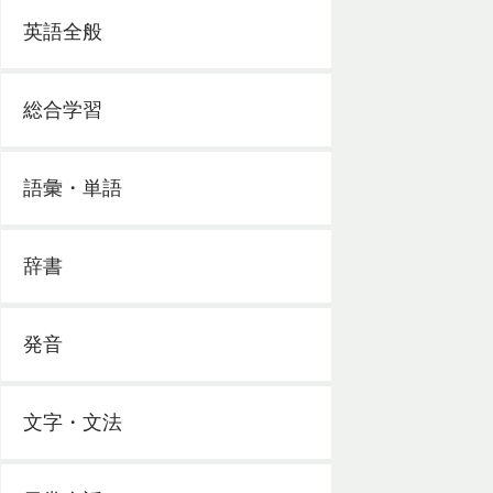
英語全般
総合学習
語彙・単語
辞書
発音
文字・文法